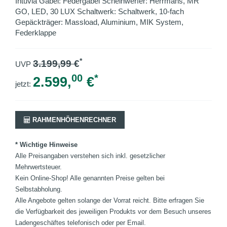
Intuvia Gabel: Federgabel Scheinwerfer: Herrmans, MR
GO, LED, 30 LUX Schaltwerk: Schaltwerk, 10-fach
Gepäckträger: Massload, Aluminium, MIK System,
Federklappe
*
3.199,99
€
UVP
00
*
2.599,
€
jetzt:
RAHMENHÖHENRECHNER
* Wichtige Hinweise
Alle Preisangaben verstehen sich inkl. gesetzlicher
Mehrwertsteuer.
Kein Online-Shop! Alle genannten Preise gelten bei
Selbstabholung.
Alle Angebote gelten solange der Vorrat reicht. Bitte erfragen Sie
die Verfügbarkeit des jeweiligen Produkts vor dem Besuch unseres
Ladengeschäftes telefonisch oder per Email.