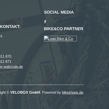
SOCIAL MEDIA
 KONTAKT:
BIKE&CO PARTNER
H
811 870
811 871
x-walsrode.de
ight ©
VELOBOX GmbH
. Powered by
bikeshops.de
.